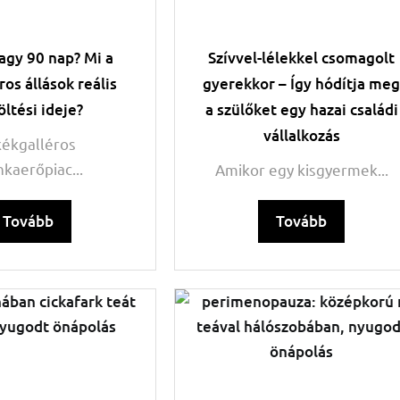
agy 90 nap? Mi a
Szívvel-lélekkel csomagolt
ros állások reális
gyerekkor – Így hódítja me
öltési ideje?
a szülőket egy hazai családi
vállalkozás
kékgalléros
kaerőpiac...
Amikor egy kisgyermek...
Tovább
Tovább