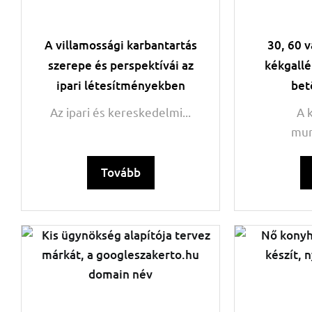
A villamossági karbantartás
30, 60 v
szerepe és perspektívái az
kékgallé
ipari létesítményekben
bet
Az ipari és kereskedelmi...
A 
mun
Tovább