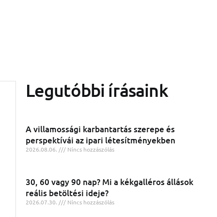
Legutóbbi írásaink
A villamossági karbantartás szerepe és
perspektívái az ipari létesítményekben
2026.08.06.
Nincs hozzászólás
30, 60 vagy 90 nap? Mi a kékgalléros állások
reális betöltési ideje?
2026.07.30.
Nincs hozzászólás