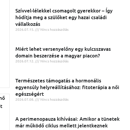
Szívvel-lélekkel csomagolt gyerekkor – Így
hódítja meg a szülőket egy hazai családi
vállalkozás
g
2026.07.15.
Nincs hozzászólás
Miért lehet versenyelőny egy kulcsszavas
domain beszerzése a magyar piacon?
2026.07.12.
Nincs hozzászólás
Természetes támogatás a hormonális
egyensúly helyreállításához: fitoterápia a női
egészségért
2026.07.08.
Nincs hozzászólás
A perimenopauza kihívásai: Amikor a tünetek
már működő ciklus mellett jelentkeznek