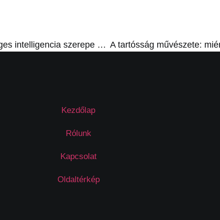
A mesterséges intelligencia szerepe a modern toborzásban: Hogyan forradalmasítja az AI a HR-folyamatokat?
Kezdőlap
Rólunk
Kapcsolat
Oldaltérkép