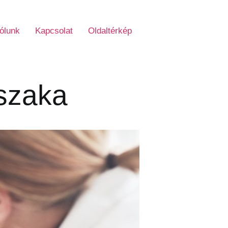
ólunk
Kapcsolat
Oldaltérkép
rszaka