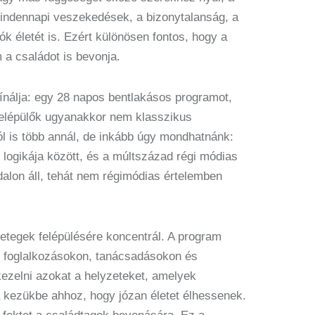
indennapi veszekedések, a bizonytalanság, a
k életét is. Ezért különösen fontos, hogy a
 a családot is bevonja.
kínálja: egy 28 napos bentlakásos programot,
elépülők ugyanakkor nem klasszikus
ból is több annál, de inkább úgy mondhatnánk:
logikája között, és a múltszázad régi módias
ldalon áll, tehát nem régimódias értelemben
tegek felépülésére koncentrál. A program
os foglalkozásokon, tanácsadásokon és
kezelni azokat a helyzeteket, amelyek
 kezükbe ahhoz, hogy józan életet élhessenek.