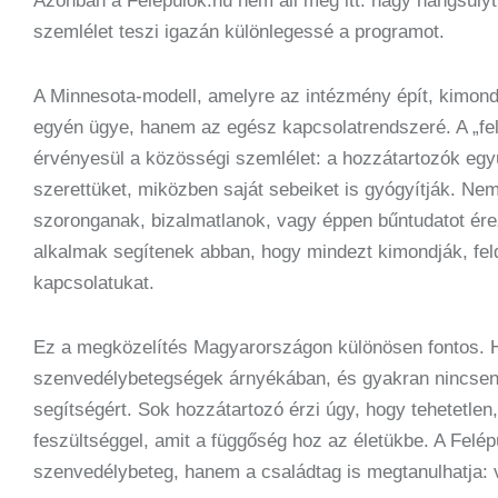
Azonban a Felépülők.hu nem áll meg itt: nagy hangsúlyt
szemlélet teszi igazán különlegessé a programot.
A Minnesota-modell, amelyre az intézmény épít, kimondj
egyén ügye, hanem az egész kapcsolatrendszeré. A „felé
érvényesül a közösségi szemlélet: a hozzátartozók eg
szerettüket, miközben saját sebeiket is gyógyítják. Ne
szoronganak, bizalmatlanok, vagy éppen bűntudatot ére
alkalmak segítenek abban, hogy mindezt kimondják, fel
kapcsolatukat.
Ez a megközelítés Magyarországon különösen fontos. H
szenvedélybetegségek árnyékában, és gyakran nincsene
segítségért. Sok hozzátartozó érzi úgy, hogy tehetetle
feszültséggel, amit a függőség hoz az életükbe. A Fel
szenvedélybeteg, hanem a családtag is megtanulhatja: v