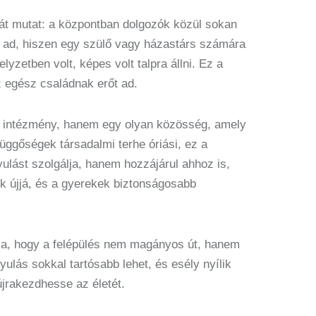
dát mutat: a központban dolgozók közül sokan
t ad, hiszen egy szülő vagy házastárs számára
lyzetben volt, képes volt talpra állni. Ez a
z egész családnak erőt ad.
ós intézmény, hanem egy olyan közösség, amely
üggőségek társadalmi terhe óriási, ez a
lást szolgálja, hanem hozzájárul ahhoz is,
k újjá, és a gyerekek biztonságosabb
ja, hogy a felépülés nem magányos út, hanem
ulás sokkal tartósabb lehet, és esély nyílik
újrakezdhesse az életét.