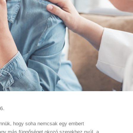
6.
ennük, hogy soha nemcsak egy embert
vagy más függőséget okozó szerekhez nyúl, a