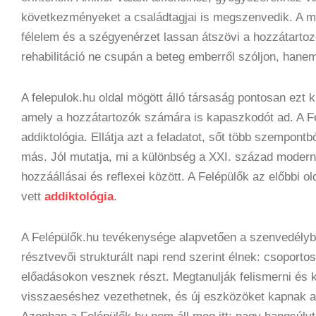
következményeket a családtagjai is megszenvedik. A m
félelem és a szégyenérzet lassan átszövi a hozzátartozó
rehabilitáció ne csupán a beteg emberről szóljon, hanem
A felepulok.hu oldal mögött álló társaság pontosan ezt 
amely a hozzátartozók számára is kapaszkodót ad. A F
addiktológia. Ellátja azt a feladatot, sőt több szempont
más. Jól mutatja, mi a különbség a XXI. század modern 
hozzáállásai és reflexei között. A Felépülők az előbbi o
vett
addiktológia
.
A Felépülők.hu tevékenysége alapvetően a szenvedélybe
résztvevői strukturált napi rend szerint élnek: csoport
előadásokon vesznek részt. Megtanulják felismerni és 
visszaeséshez vezethetnek, és új eszközöket kapnak a