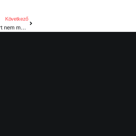
Következő
A tartósság művészete: miért nem megy ki a divatból a kovácsolt korlát?