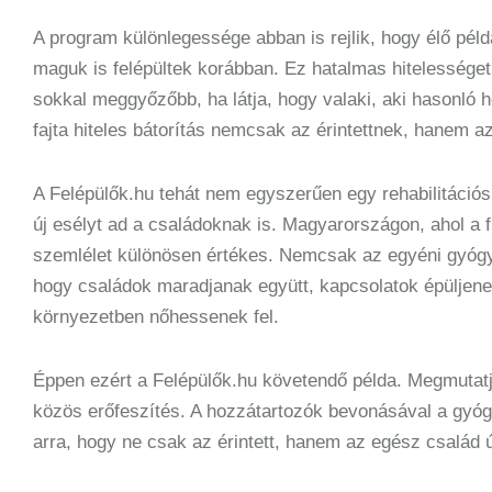
A program különlegessége abban is rejlik, hogy élő pél
maguk is felépültek korábban. Ez hatalmas hitelessége
sokkal meggyőzőbb, ha látja, hogy valaki, aki hasonló he
fajta hiteles bátorítás nemcsak az érintettnek, hanem a
A Felépülők.hu tehát nem egyszerűen egy rehabilitáci
új esélyt ad a családoknak is. Magyarországon, ahol a f
szemlélet különösen értékes. Nemcsak az egyéni gyógyu
hogy családok maradjanak együtt, kapcsolatok épüljene
környezetben nőhessenek fel.
Éppen ezért a Felépülők.hu követendő példa. Megmutat
közös erőfeszítés. A hozzátartozók bevonásával a gyógy
arra, hogy ne csak az érintett, hanem az egész család 