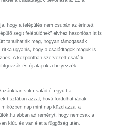
 fektet a családtagok bevonására. Ez a
a, hogy a felépülés nem csupán az érintett
pülő segít felépülőnek” elvhez hasonlóan itt is
yütt tanulhatják meg, hogyan támogassák
m ritka ugyanis, hogy a családtagok maguk is
znek. A központban szervezett családi
dolgozzák és új alapokra helyezzék
azánkban sok család él együtt a
k tisztában azzal, hová fordulhatnának
n, miközben nap mint nap küzd azzal a
épülők.hu abban ad reményt, hogy nemcsak a
an kiút, és van élet a függőség után.