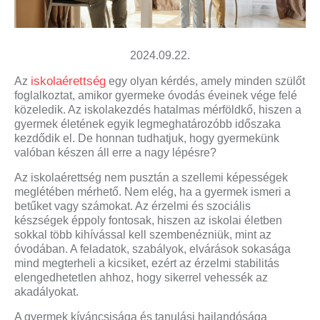
2024.09.22.
iskolaérettség
Az
egy olyan kérdés, amely minden szülőt
foglalkoztat, amikor gyermeke óvodás éveinek vége felé
közeledik. Az iskolakezdés hatalmas mérföldkő, hiszen a
gyermek életének egyik legmeghatározóbb időszaka
kezdődik el. De honnan tudhatjuk, hogy gyermekünk
valóban készen áll erre a nagy lépésre?
Az iskolaérettség nem pusztán a szellemi képességek
meglétében mérhető. Nem elég, ha a gyermek ismeri a
betűket vagy számokat. Az érzelmi és szociális
készségek éppoly fontosak, hiszen az iskolai életben
sokkal több kihívással kell szembenézniük, mint az
óvodában. A feladatok, szabályok, elvárások sokasága
mind megterheli a kicsiket, ezért az érzelmi stabilitás
elengedhetetlen ahhoz, hogy sikerrel vehessék az
akadályokat.
A gyermek kíváncsisága és tanulási hajlandósága