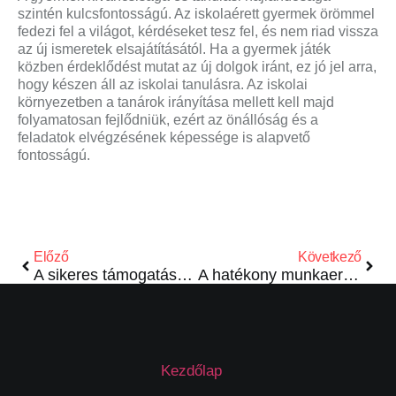
szintén kulcsfontosságú. Az iskolaérett gyermek örömmel
fedezi fel a világot, kérdéseket tesz fel, és nem riad vissza
az új ismeretek elsajátításától. Ha a gyermek játék
közben érdeklődést mutat az új dolgok iránt, ez jó jel arra,
hogy készen áll az iskolai tanulásra. Az iskolai
környezetben a tanárok irányítása mellett kell majd
folyamatosan fejlődniük, ezért az önállóság és a
feladatok elvégzésének képessége is alapvető
fontosságú.
Előző
Következő
A sikeres támogatásszerzés kulcsa
A hatékony munkaerőkiválasztás titkai
Kezdőlap