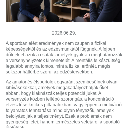
2026.06.29.
A sportban elért eredmények nem csupán a fizikai
képességektől és az edzésmunkától függnek. A fejben
dőlnek el azok a csaták, amelyek gyakran meghatározzák
a versenyhelyzetek kimenetelét. A mentális felkészültség
legalább annyira fontos, mint a fizikai erőnlét, mégis
sokszor háttérbe szorul az edzéstervekben.
Az amatőr és élsportolók egyaránt szembesülnek olyan
kihívásokokkal, amelyek megakadályozhatják őket
abban, hogy kiaknázzák teljes potenciáljukat. A
versenyzés közben fellépő szorongás, a koncentráció
elvesztése kritikus pillanatokban, vagy éppen a motiváció
folyamatos fenntartása mind olyan tényezők, amelyek
befolyásolják a teljesítményt. Ezek a problémák nem
gyengeség jelei, hanem természetes velejárói a sportoló
életútnak.