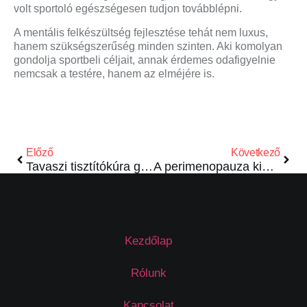
volt sportoló egészségesen tudjon továbblépni.
A mentális felkészültség fejlesztése tehát nem luxus,
hanem szükségszerűség minden szinten. Aki komolyan
gondolja sportbeli céljait, annak érdemes odafigyelnie
nemcsak a testére, hanem az elméjére is.
Előző
Következő
Tavaszi tisztítókúra gyógynövényei a húgyúti rendszer egészségéért
A perimenopauza kihívásai: Amikor a tünetek már működő ciklus mellett jelentkeznek
Kezdőlap
Rólunk
Kapcsolat