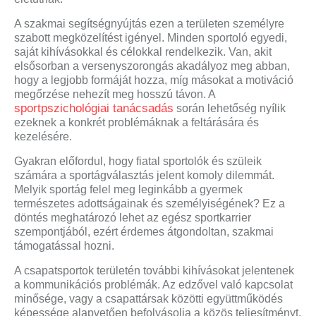
A szakmai segítségnyújtás ezen a területen személyre
szabott megközelítést igényel. Minden sportoló egyedi,
saját kihívásokkal és célokkal rendelkezik. Van, akit
elsősorban a versenyszorongás akadályoz meg abban,
hogy a legjobb formáját hozza, míg másokat a motiváció
megőrzése nehezít meg hosszú távon. A
sportpszichológiai tanácsadás
során lehetőség nyílik
ezeknek a konkrét problémáknak a feltárására és
kezelésére.
Gyakran előfordul, hogy fiatal sportolók és szüleik
számára a sportágválasztás jelent komoly dilemmát.
Melyik sportág felel meg leginkább a gyermek
természetes adottságainak és személyiségének? Ez a
döntés meghatározó lehet az egész sportkarrier
szempontjából, ezért érdemes átgondoltan, szakmai
támogatással hozni.
A csapatsportok területén további kihívásokat jelentenek
a kommunikációs problémák. Az edzővel való kapcsolat
minősége, vagy a csapattársak közötti együttműködés
képessége alapvetően befolyásolja a közös teljesítményt.