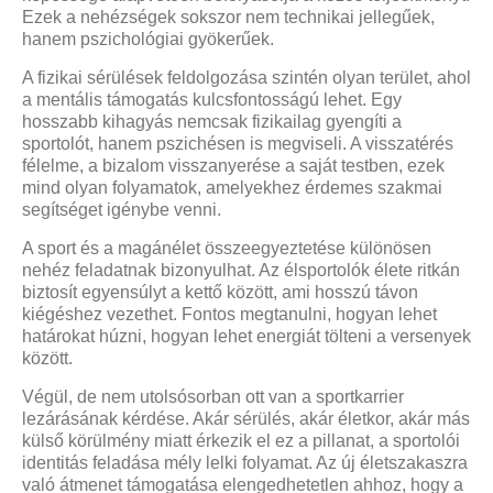
Ezek a nehézségek sokszor nem technikai jellegűek,
hanem pszichológiai gyökerűek.
A fizikai sérülések feldolgozása szintén olyan terület, ahol
a mentális támogatás kulcsfontosságú lehet. Egy
hosszabb kihagyás nemcsak fizikailag gyengíti a
sportolót, hanem pszichésen is megviseli. A visszatérés
félelme, a bizalom visszanyerése a saját testben, ezek
mind olyan folyamatok, amelyekhez érdemes szakmai
segítséget igénybe venni.
A sport és a magánélet összeegyeztetése különösen
nehéz feladatnak bizonyulhat. Az élsportolók élete ritkán
biztosít egyensúlyt a kettő között, ami hosszú távon
kiégéshez vezethet. Fontos megtanulni, hogyan lehet
határokat húzni, hogyan lehet energiát tölteni a versenyek
között.
Végül, de nem utolsósorban ott van a sportkarrier
lezárásának kérdése. Akár sérülés, akár életkor, akár más
külső körülmény miatt érkezik el ez a pillanat, a sportolói
identitás feladása mély lelki folyamat. Az új életszakaszra
való átmenet támogatása elengedhetetlen ahhoz, hogy a