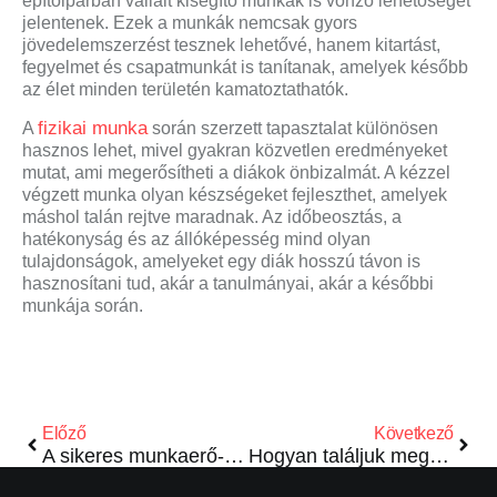
építőiparban vállalt kisegítő munkák is vonzó lehetőséget
jelentenek. Ezek a munkák nemcsak gyors
jövedelemszerzést tesznek lehetővé, hanem kitartást,
fegyelmet és csapatmunkát is tanítanak, amelyek később
az élet minden területén kamatoztathatók.
fizikai munka
A
során szerzett tapasztalat különösen
hasznos lehet, mivel gyakran közvetlen eredményeket
mutat, ami megerősítheti a diákok önbizalmát. A kézzel
végzett munka olyan készségeket fejleszthet, amelyek
máshol talán rejtve maradnak. Az időbeosztás, a
hatékonyság és az állóképesség mind olyan
tulajdonságok, amelyeket egy diák hosszú távon is
hasznosítani tud, akár a tanulmányai, akár a későbbi
munkája során.
Előző
Következő
A sikeres munkaerő-keresés titka
Hogyan találjuk meg a tökéletes csapattagot?