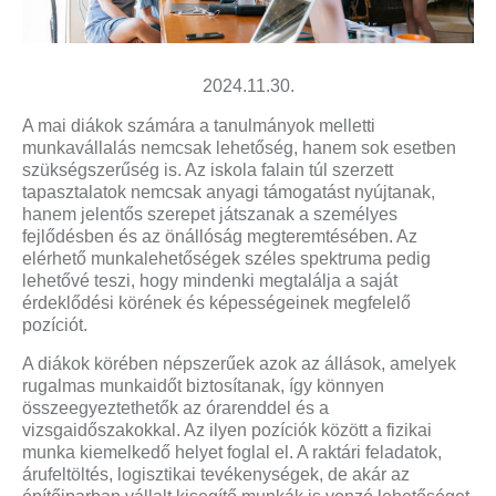
2024.11.30.
A mai diákok számára a tanulmányok melletti
munkavállalás nemcsak lehetőség, hanem sok esetben
szükségszerűség is. Az iskola falain túl szerzett
tapasztalatok nemcsak anyagi támogatást nyújtanak,
hanem jelentős szerepet játszanak a személyes
fejlődésben és az önállóság megteremtésében. Az
elérhető munkalehetőségek széles spektruma pedig
lehetővé teszi, hogy mindenki megtalálja a saját
érdeklődési körének és képességeinek megfelelő
pozíciót.
A diákok körében népszerűek azok az állások, amelyek
rugalmas munkaidőt biztosítanak, így könnyen
összeegyeztethetők az órarenddel és a
vizsgaidőszakokkal. Az ilyen pozíciók között a fizikai
munka kiemelkedő helyet foglal el. A raktári feladatok,
árufeltöltés, logisztikai tevékenységek, de akár az