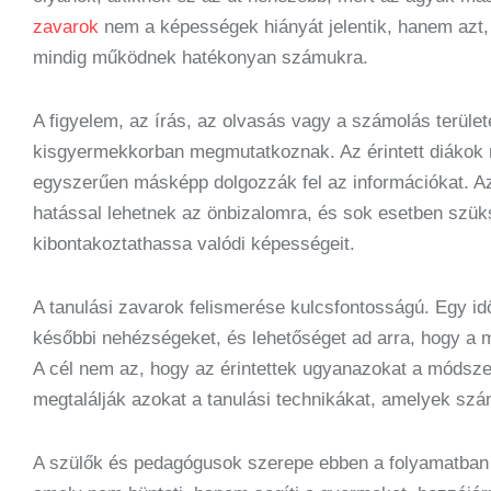
zavarok
nem a képességek hiányát jelentik, hanem az
mindig működnek hatékonyan számukra.
A figyelem, az írás, az olvasás vagy a számolás terül
kisgyermekkorban megmutatkoznak. Az érintett diákok 
egyszerűen másképp dolgozzák fel az információkat. Az
hatással lehetnek az önbizalomra, és sok esetben szük
kibontakoztathassa valódi képességeit.
A tanulási zavarok felismerése kulcsfontosságú. Egy i
későbbi nehézségeket, és lehetőséget ad arra, hogy a 
A cél nem az, hogy az érintettek ugyanazokat a módsze
megtalálják azokat a tanulási technikákat, amelyek sz
A szülők és pedagógusok szerepe ebben a folyamatban 