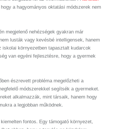
t, hogy a hagyományos oktatási módszerek nem
etén megjelenő nehézségek gyakran már
nem lusták vagy kevésbé intelligensek, hanem
 iskolai környezetben tapasztalt kudarcok
ség van egyéni fejlesztésre, hogy a gyermek
dőben észrevett probléma megelőzheti a
megfelelő módszerekkel segítsék a gyermeket.
reket alkalmazzák, mint társaik, hanem hogy
ámukra a legjobban működnek.
kiemelten fontos. Egy támogató környezet,