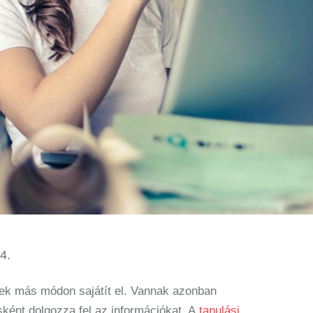
4.
ek más módon sajátít el. Vannak azonban
ként dolgozza fel az információkat. A
tanulási