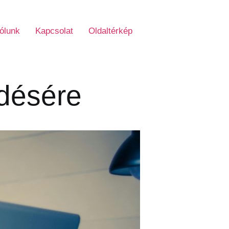
ólunk
Kapcsolat
Oldaltérkép
zdésére