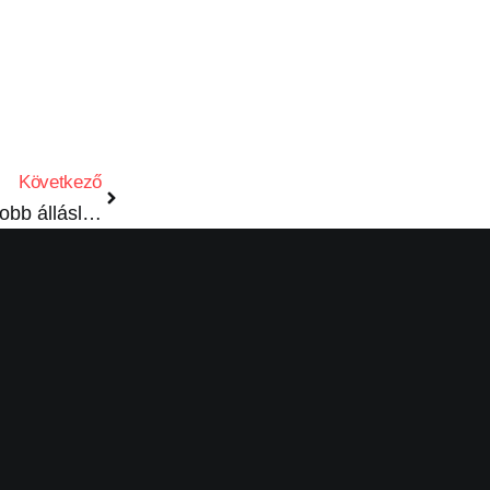
Következő
Hogyan található meg a legjobb álláslehetőség?