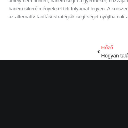
amely nem bünteti, hanem segíti a gyermeket, hozzájár
hanem sikerélményekkel teli folyamat legyen. A korszer
az alternatív tanítási stratégiák segítséget nyújthatnak 
Előző