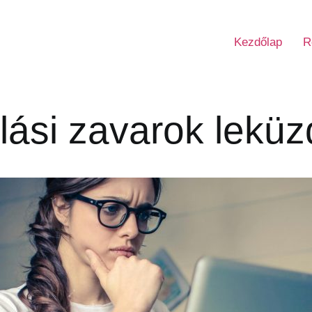
Kezdőlap
R
lási zavarok lekü