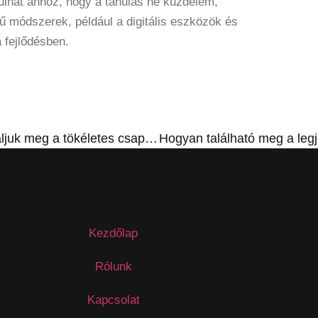
ulhat ahhoz, hogy a tanulás ne küzdelem,
ű módszerek, például a digitális eszközök és
a fejlődésben.
Hogyan találjuk meg a tökéletes csapattagot?
Kezdőlap
Rólunk
Kapcsolat