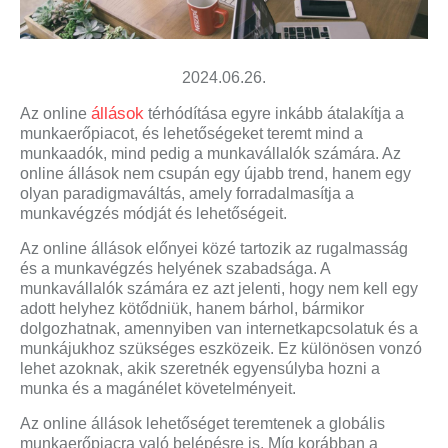
2024.06.26.
állások
Az online
térhódítása egyre inkább átalakítja a
munkaerőpiacot, és lehetőségeket teremt mind a
munkaadók, mind pedig a munkavállalók számára. Az
online állások nem csupán egy újabb trend, hanem egy
olyan paradigmaváltás, amely forradalmasítja a
munkavégzés módját és lehetőségeit.
Az online állások előnyei közé tartozik az rugalmasság
és a munkavégzés helyének szabadsága. A
munkavállalók számára ez azt jelenti, hogy nem kell egy
adott helyhez kötődniük, hanem bárhol, bármikor
dolgozhatnak, amennyiben van internetkapcsolatuk és a
munkájukhoz szükséges eszközeik. Ez különösen vonzó
lehet azoknak, akik szeretnék egyensúlyba hozni a
munka és a magánélet követelményeit.
Az online állások lehetőséget teremtenek a globális
munkaerőpiacra való belépésre is. Míg korábban a