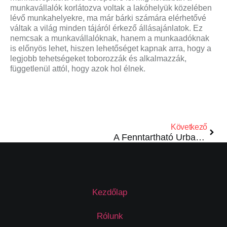
munkavállalók korlátozva voltak a lakóhelyük közelében
lévő munkahelyekre, ma már bárki számára elérhetővé
váltak a világ minden tájáról érkező állásajánlatok. Ez
nemcsak a munkavállalóknak, hanem a munkaadóknak
is előnyös lehet, hiszen lehetőséget kapnak arra, hogy a
legjobb tehetségeket toborozzák és alkalmazzák,
függetlenül attól, hogy azok hol élnek.
Következő
A Fenntartható Urbanizáció: A Jövő Városainak Kihívásai és Lehetőségei
Kezdőlap
Rólunk