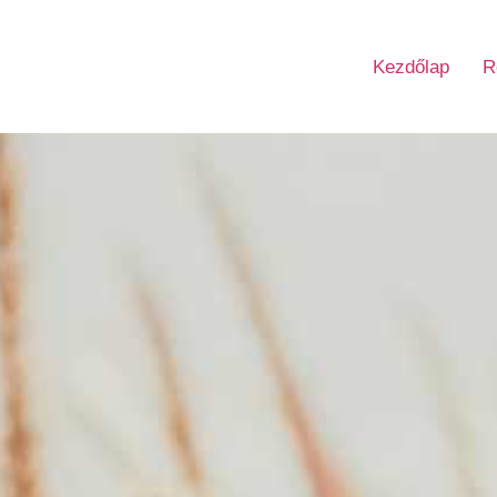
Kezdőlap
R