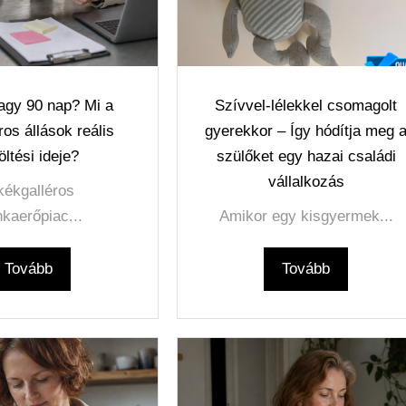
vagy 90 nap? Mi a
Szívvel-lélekkel csomagolt
ros állások reális
gyerekkor – Így hódítja meg 
öltési ideje?
szülőket egy hazai családi
vállalkozás
kékgalléros
kaerőpiac...
Amikor egy kisgyermek...
Tovább
Tovább