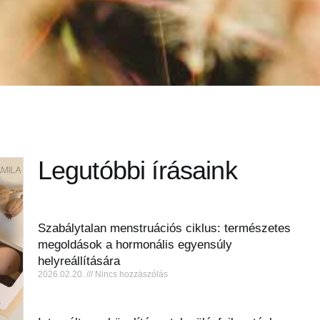
Legutóbbi írásaink
Szabálytalan menstruációs ciklus: természetes
megoldások a hormonális egyensúly
helyreállítására
2026.02.20.
Nincs hozzászólás