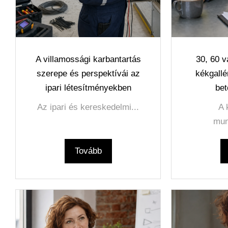
A villamossági karbantartás
30, 60 
szerepe és perspektívái az
kékgallé
ipari létesítményekben
bet
Az ipari és kereskedelmi...
A 
mun
Tovább