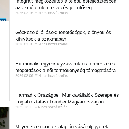
Integrált megközelítés a településfejlesztésben:
az akcióterületi tervezés jelentősége
2026.02.18.
Nincs hozzászólás
Gépkezelői állások: lehetőségek, előnyök és
kihívások a szakmában
a
2026.02.16.
Nincs hozzászólás
Hormonális egyensúlyzavarok és természetes
megoldások a női termékenység támogatására
2026.02.06.
Nincs hozzászólás
Harmadik Országbeli Munkavállalók Szerepe és
Foglalkoztatási Trendjei Magyarországon
2025.12.11.
Nincs hozzászólás
Milyen szempontok alapján vásárolj gyerek