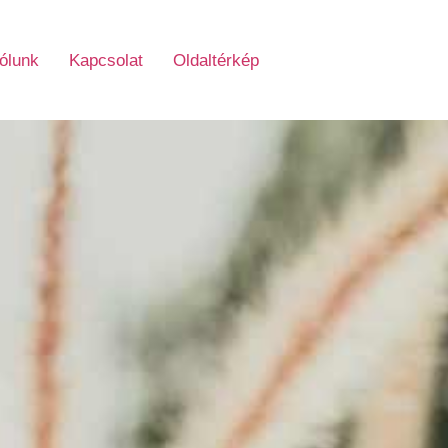
ólunk
Kapcsolat
Oldaltérkép