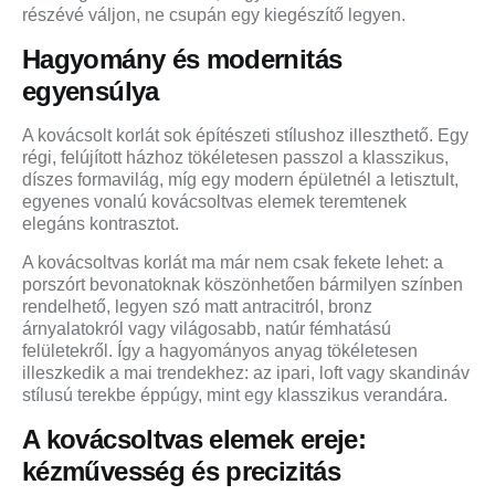
részévé váljon, ne csupán egy kiegészítő legyen.
Hagyomány és modernitás
egyensúlya
A kovácsolt korlát sok építészeti stílushoz illeszthető. Egy
régi, felújított házhoz tökéletesen passzol a klasszikus,
díszes formavilág, míg egy modern épületnél a letisztult,
egyenes vonalú kovácsoltvas elemek teremtenek
elegáns kontrasztot.
A kovácsoltvas korlát ma már nem csak fekete lehet: a
porszórt bevonatoknak köszönhetően bármilyen színben
rendelhető, legyen szó matt antracitról, bronz
árnyalatokról vagy világosabb, natúr fémhatású
felületekről. Így a hagyományos anyag tökéletesen
illeszkedik a mai trendekhez: az ipari, loft vagy skandináv
stílusú terekbe éppúgy, mint egy klasszikus verandára.
A kovácsoltvas elemek ereje:
kézművesség és precizitás