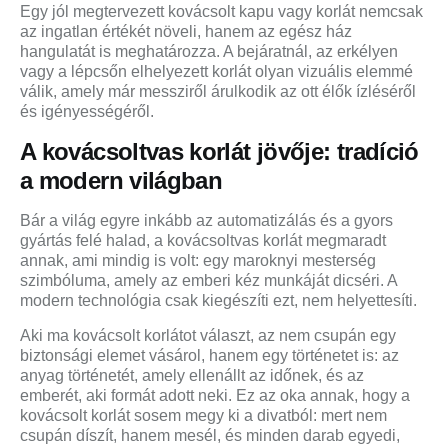
Egy jól megtervezett kovácsolt kapu vagy korlát nemcsak
az ingatlan értékét növeli, hanem az egész ház
hangulatát is meghatározza. A bejáratnál, az erkélyen
vagy a lépcsőn elhelyezett korlát olyan vizuális elemmé
válik, amely már messziről árulkodik az ott élők ízléséről
és igényességéről.
A kovácsoltvas korlát jövője: tradíció
a modern világban
Bár a világ egyre inkább az automatizálás és a gyors
gyártás felé halad, a kovácsoltvas korlát megmaradt
annak, ami mindig is volt: egy maroknyi mesterség
szimbóluma, amely az emberi kéz munkáját dicséri. A
modern technológia csak kiegészíti ezt, nem helyettesíti.
Aki ma kovácsolt korlátot választ, az nem csupán egy
biztonsági elemet vásárol, hanem egy történetet is: az
anyag történetét, amely ellenállt az időnek, és az
emberét, aki formát adott neki. Ez az oka annak, hogy a
kovácsolt korlát sosem megy ki a divatból: mert nem
csupán díszít, hanem mesél, és minden darab egyedi,