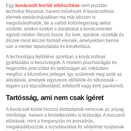
kovácsolt korlát elkészítése
Egy
nem pusztán
technikai folyamat, hanem művészet. A kovácsoltvas
elemek webáruházakban ma már készen is
megvásárolhatók, de a valódi különlegesség akkor
születik, amikor ezeket a darabokat a kovácsmester
egyedi módon illeszti össze. Az ívek, spirálok, rozetták és
díszek mind kézzel formált elemek, amelyekben benne
van a mester tapasztalata és kreativitása.
A technológia fejlődése azonban a kovácsoltvas
gyártásába is beszivárgott. A modern plazmavágás és
hegesztés precizitást és tartósságot ad, miközben
megőrzi a kézműves jelleget. Így születnek meg azok az
alkotások, amelyek egyszerre időtállók és stílusosak –
legyen szó lépcsőkorlátról, erkélyről vagy kerti pavilonról.
Tartósság, ami nem csak ígéret
A kovácsolt korlát hosszú élettartamát nemcsak az anyag
minősége, hanem a felületkezelés is biztosítja. A korszerű
eljárások, mint a horganyzás és porszórás,
megakadályozzák a rozsdásodást és védelmet nyújtanak