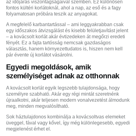
az időjárás viszontagságaival szemben. Ez különösen
fontos kültéri korlátoknál, ahol a nap, az eső és a fagy
folyamatosan próbára teszik az anyagokat.
A megfelelő karbantartással – ami leggyakrabban csak
egy időszakos átvizsgálást és kisebb felületjavítást jelent
– a kovácsolt korlát akár évtizedeken át megőrzi eredeti
fényét. Ez a fajta tartósság nemcsak gazdaságos
választás, hanem környezettudatos is, hiszen nem kell
pár évente új korlátot vásárolni.
Egyedi megoldások, amik
személyiséget adnak az otthonnak
A kovácsolt korlát egyik legszebb tulajdonsága, hogy
személyre szabható. Akár egy régi mintát szeretnénk
újraalkotni, akár teljesen modern vonalvezetést álmodunk
meg, minden megvalósítható.
Sok háztulajdonos kombinálja a kovácsoltvas elemeket
üveggel, fával vagy kővel, így még különlegesebb, egyedi
megjelenést érhet el.