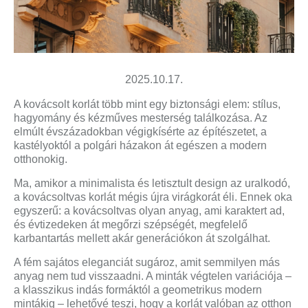
2025.10.17.
A kovácsolt korlát több mint egy biztonsági elem: stílus,
hagyomány és kézműves mesterség találkozása. Az
elmúlt évszázadokban végigkísérte az építészetet, a
kastélyoktól a polgári házakon át egészen a modern
otthonokig.
Ma, amikor a minimalista és letisztult design az uralkodó,
a kovácsoltvas korlát mégis újra virágkorát éli. Ennek oka
egyszerű: a kovácsoltvas olyan anyag, ami karaktert ad,
és évtizedeken át megőrzi szépségét, megfelelő
karbantartás mellett akár generációkon át szolgálhat.
A fém sajátos eleganciát sugároz, amit semmilyen más
anyag nem tud visszaadni. A minták végtelen variációja –
a klasszikus indás formáktól a geometrikus modern
mintákig – lehetővé teszi, hogy a korlát valóban az otthon