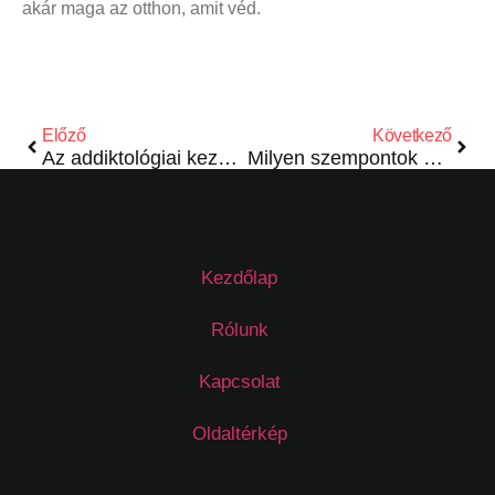
akár maga az otthon, amit véd.
Előző
Következő
Az addiktológiai kezelés új korszaka
Milyen szempontok alapján vásárolj gyerek bakancsot?
Kezdőlap
Rólunk
Kapcsolat
Oldaltérkép