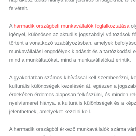
felvételt.
A
harmadik országbeli munkavállalók foglalkoztatása
ol
igényel, különösen az aktuális jogszabályi változások f
történt a vonatkozó szabályozásban, amelyek befolyásoljá
munkavállalási engedélyek kiadását és a tartózkodási
mind a munkáltatókat, mind a munkavállalókat érintik.
A gyakorlatban számos kihívással kell szembenézni, ke
kulturális különbségek kezelésén át, egészen a jogszabá
érdekében érdemes alaposan felkészülni, és minden rele
nyelvismeret hiánya, a kulturális különbségek és a képz
jelenthetnek, amelyeket kezelni kell.
A harmadik országból érkező munkavállalók száma várh