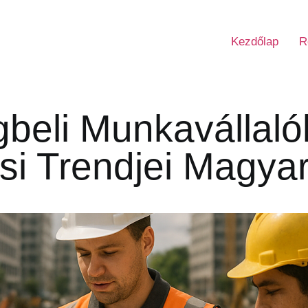
Kezdőlap
R
beli Munkavállaló
ási Trendjei Magya