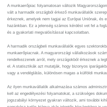
A munkaerőpiac folyamatosan változik Magyarországon,
vált a harmadik országból érkező munkavállalók szerep
érkeznek, amelyek nem tagjai az Európai Uniónak, és 
hazánkban. Ez a jelenség számos kérdést vet fel a fogla
és a gyakorlati megvalósítással kapcsolatban.
A harmadik országbeli munkavállalók egyes szektorokba
munkaerőpiacnak. A magyarországi vállalkozások számá
rendelkezzenek arról, mely országokból érkeznek a le
el. A statisztikák azt mutatják, hogy bizonyos iparágakba
vagy a vendéglátás, különösen magas a külföldi munkav
Az ilyen munkavállalók alkalmazása számos adminisztrat
kell az engedélyezési folyamatokat, a szükséges dokume
jogszabályi környezet gyakran változik, ami további kih
naprakész tudás hiánya akár jelentős bírságokhoz is v