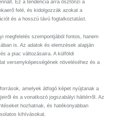
náll. Ez a tendencia arra ösztönzi a
nkaerő felé, és kidolgozzák azokat a
ciót és a hosszú távú foglalkoztatást.
lyi megfelelés szempontjából fontos, hanem
ásában is. Az adatok és elemzések alapján
s a piac változásaira. A külföldi
llalat versenyképességének növeléséhez és a
források, amelyek átfogó képet nyújtanak a
eiről és a vonatkozó jogszabályi háttérről. Az
döntéseket hozhatnak, és hatékonyabban
solatos kihívásokat.