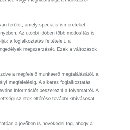
yan terület, amely speciális ismereteket
ényében. Az utóbbi időben több módosítás is
k a foglalkoztatás feltételeit, a
 engedélyek megszerzését. Ezek a változások
zdve a megfelelő munkaerő megtalálásától, a
lyi megfelelésig. A sikeres foglalkoztatás
váns információt beszerezni a folyamatról. A
ettségi szintek eltérése további kihívásokat
atóan a jövőben is növekedni fog, ahogy a