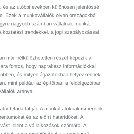
 és az utóbbi években különösen jelentőssé
e. Ezek a munkavállalók olyan országokból
egyre nagyobb számban vállalnak munkát
lkoztatási trendekkel, a jogi szabályozással
n már nélkülözhetetlen részét képezik a
ra fontos, hogy naprakész információkkal
gtöbben, és milyen ágazatokban helyezkednek
n, mint például az építőipar, a feldolgozóipar
állalók aránya.
ív feladattal jár. A munkáltatóknak ismerniük
ntumokat és az előírt határidőket. A
ívást jelent a vállalkozások számára. A
ezethet, vagy meghiúsíthatja a munkaerő-