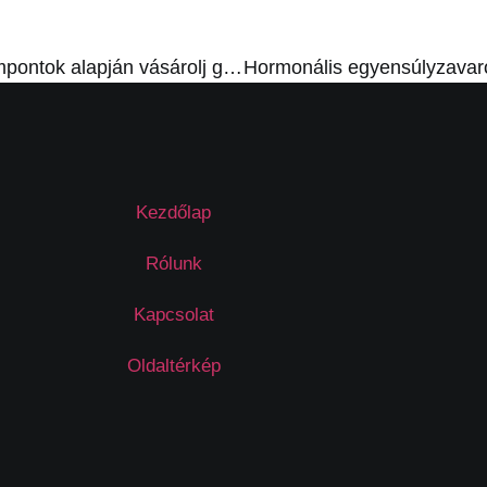
Milyen szempontok alapján vásárolj gyerek bakancsot?
Kezdőlap
Rólunk
Kapcsolat
Oldaltérkép