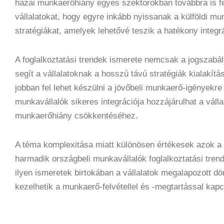
hazai munkaerőhiány egyes szektorokban továbbra is fen
vállalatokat, hogy egyre inkább nyissanak a külföldi mu
stratégiákat, amelyek lehetővé teszik a hatékony integrá
A foglalkoztatási trendek ismerete nemcsak a jogszabá
segít a vállalatoknak a hosszú távú stratégiák kialakít
jobban fel lehet készülni a jövőbeli munkaerő-igényekre é
munkavállalók sikeres integrációja hozzájárulhat a vá
munkaerőhiány csökkentéséhez.
A téma komplexitása miatt különösen értékesek azok a 
harmadik országbeli munkavállalók foglalkoztatási trendj
ilyen ismeretek birtokában a vállalatok megalapozott 
kezelhetik a munkaerő-felvétellel és -megtartással kapc