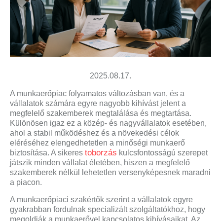
2025.08.17.
A munkaerőpiac folyamatos változásban van, és a
vállalatok számára egyre nagyobb kihívást jelent a
megfelelő szakemberek megtalálása és megtartása.
Különösen igaz ez a közép- és nagyvállalatok esetében,
ahol a stabil működéshez és a növekedési célok
eléréséhez elengedhetetlen a minőségi munkaerő
toborzás
biztosítása. A sikeres
kulcsfontosságú szerepet
játszik minden vállalat életében, hiszen a megfelelő
szakemberek nélkül lehetetlen versenyképesnek maradni
a piacon.
A munkaerőpiaci szakértők szerint a vállalatok egyre
gyakrabban fordulnak specializált szolgáltatókhoz, hogy
megoldják a munkaerővel kapcsolatos kihívásaikat. Az