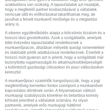
szaktudásra van szükség. A tapasztalatok azt mutatják,
hogy a megfelelő partner kiválasztásával a vállalatok
nemcsak időt és erőforrásokat takaríthatnak meg, de
javulhat a felvett munkaerő minősége és a megtartási
arány is.
A sikeres együttműködés alapja a kölcsönös bizalom és a
hosszú távú gondolkodás. Azok a szolgáltatók, amelyek
több évtizedes tapasztalattal rendelkeznek a
munkaerőpiacon, általában mélyebb iparági ismeretekkel
és stabilabb jelölti adatbázissal rendelkeznek. Emellett a
hosszú múlt gyakran azt is jelenti, hogy a szolgáltató már
bizonyította rugalmasságát és alkalmazkodóképességét
a különböző gazdasági ciklusokon és piaci változásokon
keresztül.
A munkaerőpiaci szakértők hangsúlyozzák, hogy a jogi
megfelelőség kiemelten fontos szempont a munkaerővel
kapcsolatos döntések során. A folyamatosan változó
munkajogi szabályozás követése és betartása komoly
kihívást jelenthet a vállalatok számára. Az olyan
partnerek, amelyek erős munkajogi háttérrel