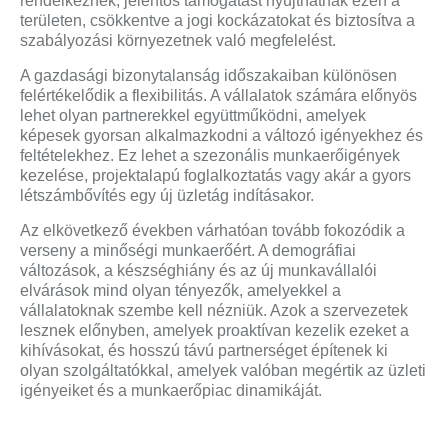
rendelkeznek, jelentős támogatást nyújthatnak ezen a
területen, csökkentve a jogi kockázatokat és biztosítva a
szabályozási környezetnek való megfelelést.
A gazdasági bizonytalanság időszakaiban különösen
felértékelődik a flexibilitás. A vállalatok számára előnyös
lehet olyan partnerekkel együttműködni, amelyek
képesek gyorsan alkalmazkodni a változó igényekhez és
feltételekhez. Ez lehet a szezonális munkaerőigények
kezelése, projektalapú foglalkoztatás vagy akár a gyors
létszámbővítés egy új üzletág indításakor.
Az elkövetkező években várhatóan tovább fokozódik a
verseny a minőségi munkaerőért. A demográfiai
változások, a készséghiány és az új munkavállalói
elvárások mind olyan tényezők, amelyekkel a
vállalatoknak szembe kell nézniük. Azok a szervezetek
lesznek előnyben, amelyek proaktívan kezelik ezeket a
kihívásokat, és hosszú távú partnerséget építenek ki
olyan szolgáltatókkal, amelyek valóban megértik az üzleti
igényeiket és a munkaerőpiac dinamikáját.