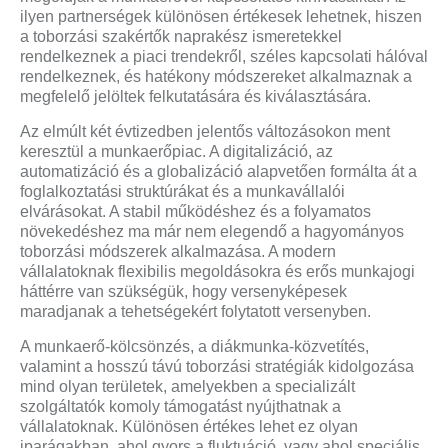
ilyen partnerségek különösen értékesek lehetnek, hiszen
a toborzási szakértők naprakész ismeretekkel
rendelkeznek a piaci trendekről, széles kapcsolati hálóval
rendelkeznek, és hatékony módszereket alkalmaznak a
megfelelő jelöltek felkutatására és kiválasztására.
Az elmúlt két évtizedben jelentős változásokon ment
keresztül a munkaerőpiac. A digitalizáció, az
automatizáció és a globalizáció alapvetően formálta át a
foglalkoztatási struktúrákat és a munkavállalói
elvárásokat. A stabil működéshez és a folyamatos
növekedéshez ma már nem elegendő a hagyományos
toborzási módszerek alkalmazása. A modern
vállalatoknak flexibilis megoldásokra és erős munkajogi
háttérre van szükségük, hogy versenyképesek
maradjanak a tehetségekért folytatott versenyben.
A munkaerő-kölcsönzés, a diákmunka-közvetítés,
valamint a hosszú távú toborzási stratégiák kidolgozása
mind olyan területek, amelyekben a specializált
szolgáltatók komoly támogatást nyújthatnak a
vállalatoknak. Különösen értékes lehet ez olyan
iparágakban, ahol gyors a fluktuáció, vagy ahol speciális