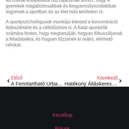
technikák elsajátítása hozzájárulnak ahhoz, hogy a
gyerekek magabiztosabbak és kiegyensúlyozottabbak
legyenek a sportban és az élet más területein is.
A sportpszichológusok munkája kiterjed a koncentráció
fejlesztésére és a célkitűzésre is. A fiatal sportolók
számára fontos, hogy megtanulják, hogyan fókuszáljanak
a feladataikra, és hogyan tűzzenek ki reális, elérhető
célokat.
Előző
Következő
A Fenntartható Urbanizáció: A Jövő Városainak Kihívásai és Lehetőségei
Hatékony Álláskeresés Titkai: Így Találd Meg az Álommunkahelyed
Kezdőlap
Rólunk