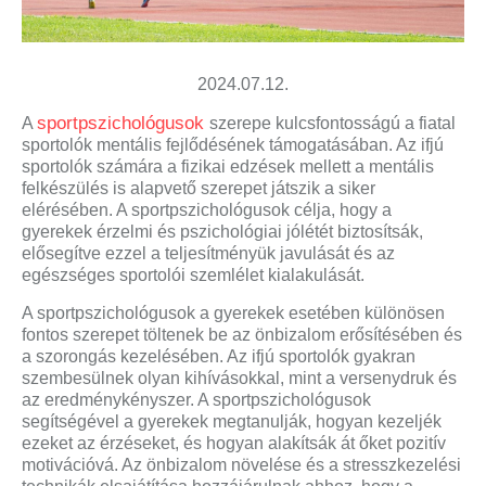
2024.07.12.
sportpszichológusok
A
szerepe kulcsfontosságú a fiatal
sportolók mentális fejlődésének támogatásában. Az ifjú
sportolók számára a fizikai edzések mellett a mentális
felkészülés is alapvető szerepet játszik a siker
elérésében. A sportpszichológusok célja, hogy a
gyerekek érzelmi és pszichológiai jólétét biztosítsák,
elősegítve ezzel a teljesítményük javulását és az
egészséges sportolói szemlélet kialakulását.
A sportpszichológusok a gyerekek esetében különösen
fontos szerepet töltenek be az önbizalom erősítésében és
a szorongás kezelésében. Az ifjú sportolók gyakran
szembesülnek olyan kihívásokkal, mint a versenydruk és
az eredménykényszer. A sportpszichológusok
segítségével a gyerekek megtanulják, hogyan kezeljék
ezeket az érzéseket, és hogyan alakítsák át őket pozitív
motivációvá. Az önbizalom növelése és a stresszkezelési