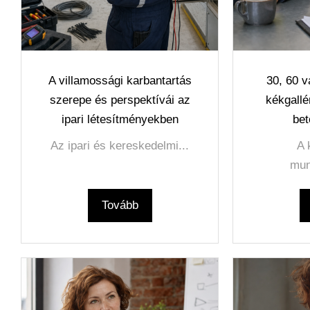
A villamossági karbantartás
30, 60 
szerepe és perspektívái az
kékgallé
ipari létesítményekben
bet
Az ipari és kereskedelmi...
A 
mun
Tovább