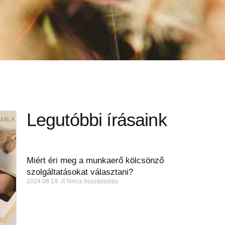
Legutóbbi írásaink
Miért éri meg a munkaerő kölcsönző
szolgáltatásokat választani?
2024.08.19.
Nincs hozzászólás